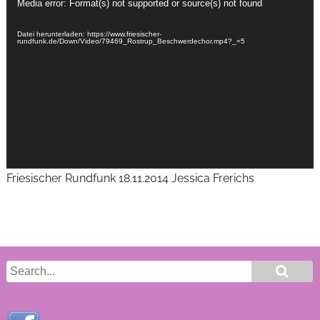
Video-
Media error: Format(s) not supported or source(s) not found
Player
Datei herunterladen: https://www.friesischer-
rundfunk.de/Down/Video/79469_Rostrup_Beschwerdechor.mp4?_=5
Friesischer Rundfunk 18.11.2014 Jessica Frerichs