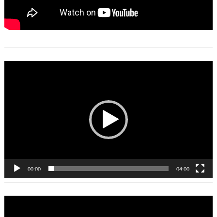
Video-
Player
00:00
04:00