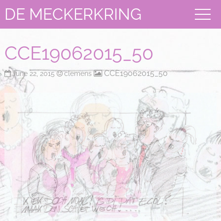
DE MECKERKRING
CCE19062015_50
CCE19062015_50
June 22, 2015
clemens