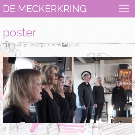
DE MECKERKRING
poster
poster
August 30, 2023
clemens